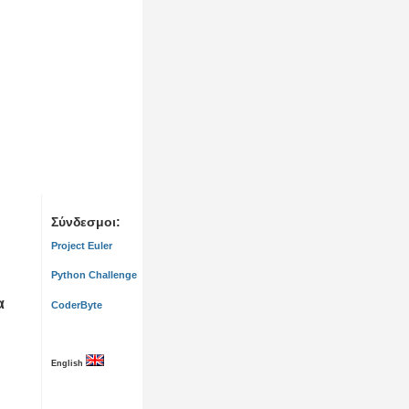
Σύνδεσμοι:
Project Euler
Python Challenge
α
CoderByte
English