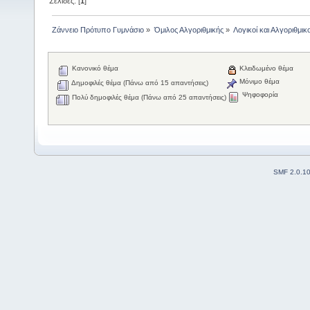
Σελίδες: [
1
]
Ζάννειο Πρότυπο Γυμνάσιο
»
Όμιλος Αλγοριθμικής
»
Λογικοί και Αλγοριθμικο
Κανονικό θέμα
Κλειδωμένο θέμα
Μόνιμο θέμα
Δημοφιλές θέμα (Πάνω από 15 απαντήσεις)
Ψηφοφορία
Πολύ δημοφιλές θέμα (Πάνω από 25 απαντήσεις)
SMF 2.0.1