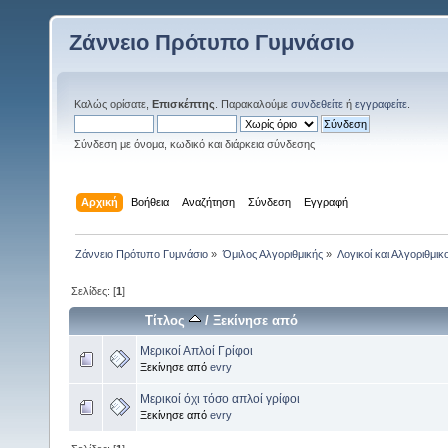
Ζάννειο Πρότυπο Γυμνάσιο
Καλώς ορίσατε,
Επισκέπτης
. Παρακαλούμε
συνδεθείτε
ή
εγγραφείτε
.
Σύνδεση με όνομα, κωδικό και διάρκεια σύνδεσης
Αρχική
Βοήθεια
Αναζήτηση
Σύνδεση
Εγγραφή
Ζάννειο Πρότυπο Γυμνάσιο
»
Όμιλος Αλγοριθμικής
»
Λογικοί και Αλγοριθμικο
Σελίδες: [
1
]
Τίτλος
/
Ξεκίνησε από
Μερικοί Απλοί Γρίφοι
Ξεκίνησε από
evry
Μερικοί όχι τόσο απλοί γρίφοι
Ξεκίνησε από
evry