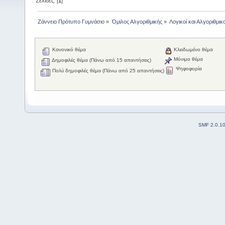
Σελίδες: [
1
]
Ζάννειο Πρότυπο Γυμνάσιο
»
Όμιλος Αλγοριθμικής
»
Λογικοί και Αλγοριθμικο
Κανονικό θέμα
Κλειδωμένο θέμα
Μόνιμο θέμα
Δημοφιλές θέμα (Πάνω από 15 απαντήσεις)
Ψηφοφορία
Πολύ δημοφιλές θέμα (Πάνω από 25 απαντήσεις)
SMF 2.0.1