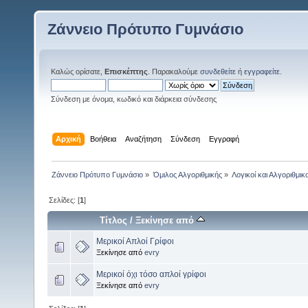
Ζάννειο Πρότυπο Γυμνάσιο
Καλώς ορίσατε,
Επισκέπτης
. Παρακαλούμε
συνδεθείτε
ή
εγγραφείτε
.
Σύνδεση με όνομα, κωδικό και διάρκεια σύνδεσης
Αρχική
Βοήθεια
Αναζήτηση
Σύνδεση
Εγγραφή
Ζάννειο Πρότυπο Γυμνάσιο
»
Όμιλος Αλγοριθμικής
»
Λογικοί και Αλγοριθμικο
Σελίδες: [
1
]
Τίτλος
/
Ξεκίνησε από
Μερικοί Απλοί Γρίφοι
Ξεκίνησε από
evry
Μερικοί όχι τόσο απλοί γρίφοι
Ξεκίνησε από
evry