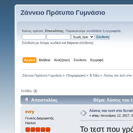
Ζάννειο Πρότυπο Γυμνάσιο
Καλώς ορίσατε,
Επισκέπτης
. Παρακαλούμε
συνδεθείτε
ή
εγγραφείτε
.
Σύνδεση με όνομα, κωδικό και διάρκεια σύνδεσης
Αρχική
Βοήθεια
Αναζήτηση
Σύνδεση
Εγγραφή
Ζάννειο Πρότυπο Γυμνάσιο
»
Πληροφορική
»
Β Τάξη
»
Λύσεις του τεστ στο
Σελίδες: [
1
]
Αποστολέας
Θέμα: Λύσεις του 
Λύσεις του τεστ στο Scrat
evry
«
στις:
Ιανουάριος 12, 2017, 0
Γενικός Διαχειριστής
Hacker
Το τεστ που γρ