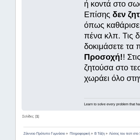
ή κοντά στο σω
Επίσης
δεν ζη
όπως καθάρισε,
πένα κλπ. Τις 
δοκιμάσετε τα 
Προσοχή!
! Στ
ζητούσα στο τεσ
χωράει όλο στη
Learn to solve every problem that h
Σελίδες: [
1
]
Ζάννειο Πρότυπο Γυμνάσιο
»
Πληροφορική
»
Β Τάξη
»
Λύσεις του τεστ στο