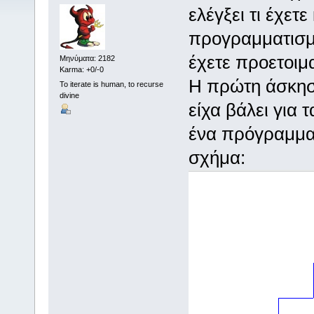
ελέγξει τι έχετ
προγραμματισμό
έχετε προετοιμα
Μηνύματα: 2182
Karma: +0/-0
Η πρώτη άσκηση
To iterate is human, to recurse
divine
είχα βάλει για
ένα πρόγραμμα
σχήμα: