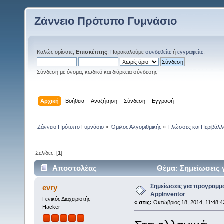
Ζάννειο Πρότυπο Γυμνάσιο
Καλώς ορίσατε,
Επισκέπτης
. Παρακαλούμε
συνδεθείτε
ή
εγγραφείτε
.
Σύνδεση με όνομα, κωδικό και διάρκεια σύνδεσης
Αρχική
Βοήθεια
Αναζήτηση
Σύνδεση
Εγγραφή
Ζάννειο Πρότυπο Γυμνάσιο
»
Όμιλος Αλγοριθμικής
»
Γλώσσες και Περιβάλλ
Σελίδες: [
1
]
Αποστολέας
Θέμα: Σημείωσεις 
(Αναγνώστηκε 7093 φορές)
Σημείωσεις για προγραμμα
evry
AppInventor
Γενικός Διαχειριστής
«
στις:
Οκτώβριος 18, 2014, 11:48:4
Hacker