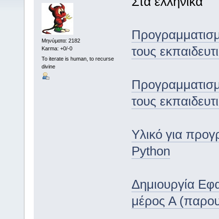
Στα ελληνικά
Προγραμματισμό
Μηνύματα: 2182
τους εκπαιδευτι
Karma: +0/-0
To iterate is human, to recurse
divine
Προγραμματισμό
τους εκπαιδευτι
Υλικό για προγ
Python
Δημιουργία Εφα
μέρος Α (παρο