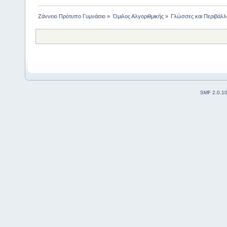
Ζάννειο Πρότυπο Γυμνάσιο
»
Όμιλος Αλγοριθμικής
»
Γλώσσες και Περιβάλλ
SMF 2.0.1