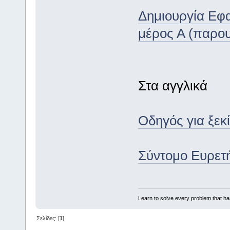
Δημιουργία Εφα
μέρος Α (παρο
Στα αγγλικά
Οδηγός για ξεκί
Σύντομο Ευρετή
Learn to solve every problem that h
Σελίδες: [
1
]