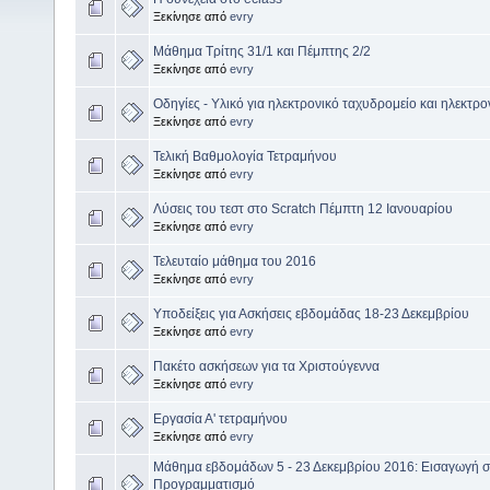
Ξεκίνησε από
evry
Μάθημα Τρίτης 31/1 και Πέμπτης 2/2
Ξεκίνησε από
evry
Οδηγίες - Υλικό για ηλεκτρονικό ταχυδρομείο και ηλεκτρο
Ξεκίνησε από
evry
Τελική Βαθμολογία Τετραμήνου
Ξεκίνησε από
evry
Λύσεις του τεστ στο Scratch Πέμπτη 12 Ιανουαρίου
Ξεκίνησε από
evry
Τελευταίο μάθημα του 2016
Ξεκίνησε από
evry
Υποδείξεις για Ασκήσεις εβδομάδας 18-23 Δεκεμβρίου
Ξεκίνησε από
evry
Πακέτο ασκήσεων για τα Χριστούγεννα
Ξεκίνησε από
evry
Εργασία Α' τετραμήνου
Ξεκίνησε από
evry
Μάθημα εβδομάδων 5 - 23 Δεκεμβρίου 2016: Εισαγωγή σ
Προγραμματισμό