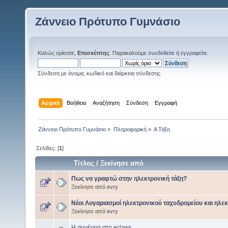
Ζάννειο Πρότυπο Γυμνάσιο
Καλώς ορίσατε,
Επισκέπτης
. Παρακαλούμε
συνδεθείτε
ή
εγγραφείτε
.
Σύνδεση με όνομα, κωδικό και διάρκεια σύνδεσης
Αρχική
Βοήθεια
Αναζήτηση
Σύνδεση
Εγγραφή
Ζάννειο Πρότυπο Γυμνάσιο
»
Πληροφορική
»
Α Τάξη
Σελίδες: [
1
]
Τίτλος
/
Ξεκίνησε από
Πως να γραφτώ στην ηλεκτρονική τάξη?
Ξεκίνησε από
evry
Νέοι Λογαριασμοί ηλεκτρονικού ταχυδρομείου και ηλεκ
Ξεκίνησε από
evry
Η συνέχεια στο eclass