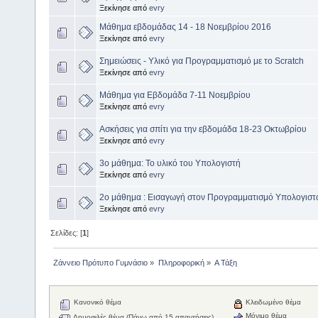
Ξεκίνησε από
evry
Μάθημα εβδομάδας 14 - 18 Νοεμβρίου 2016
Ξεκίνησε από
evry
Σημειώσεις - Υλικό για Προγραμματισμό με το Scratch
Ξεκίνησε από
evry
Μάθημα για Εβδομάδα 7-11 Νοεμβρίου
Ξεκίνησε από
evry
Ασκήσεις για σπίτι για την εβδομάδα 18-23 Οκτωβρίου
Ξεκίνησε από
evry
3o μάθημα: Το υλικό του Υπολογιστή
Ξεκίνησε από
evry
2ο μάθημα : Εισαγωγή στον Προγραμματισμό Υπολογιστ
Ξεκίνησε από
evry
Σελίδες: [
1
]
Ζάννειο Πρότυπο Γυμνάσιο
»
Πληροφορική
»
Α Τάξη
Κανονικό θέμα
Κλειδωμένο θέμα
Μόνιμο θέμα
Δημοφιλές θέμα (Πάνω από 15 απαντήσεις)